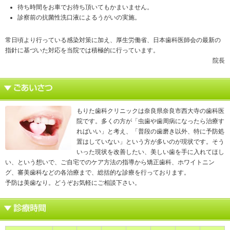
待ち時間をお車でお待ち頂いてもかまいません。
診察前の抗菌性洗口液によるうがいの実施。
常日頃より行っている感染対策に加え、厚生労働省、日本歯科医師会の最新の
指針に基づいた対応を当院では積極的に行っています。
院長
もりた歯科クリニックは奈良県奈良市西大寺の歯科医
院です。多くの方が「虫歯や歯周病になったら治療す
ればいい」と考え、「普段の歯磨き以外、特に予防処
置はしていない」という方が多いのが現状です。そう
いった現状を改善したい、美しい歯を手に入れてほし
い、という想いで、ご自宅でのケア方法の指導から矯正歯科、ホワイトニン
グ、審美歯科などの各治療まで、総括的な診療を行っております。
予防は美歯なり。どうぞお気軽にご相談下さい。