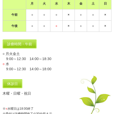
月
火
水
木
金
土
日
午前
○
○
○
×
○
○
×
午後
○
○
○
×
○
○
×
診療時間・午前
○ 月火金土
9:00～12:30 14:00～18:30
○
水
9:00～12:30 14:00～18:00
休診日
木曜・日曜・祝日
※
○
水曜日は18:00終了
※受付は診療時間終了の30分前まで